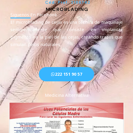
Siguenos En Facebook
El microblading de cejas es una técnica de maquillaje
semipermanente que consiste en implantar
pigmento en la piel de las cejas, creando trazos que
simulan pelos naturales
222 151 90 57
Medicina Alternativa